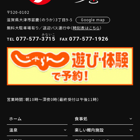
〒520-0102
滋賀県大津市苗鹿（のうか）3丁目9-5
Google map
無料大駐車場有り／送迎バス運行中（
時刻表はこちら
）
077-577-
3
7
1
5
077-577-1926
TEL
FAX
営業時間：朝10時～深夜0時（最終受付は午後11時）
ホーム
食事処
温泉
楽しい館内施設