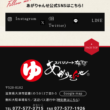
あがりゃんせ公式SNSはこちら！
Instagram
(旧
LINE
Twitter)
〒520-0102
滋賀県大津市苗鹿（のうか）3丁目9-5
Google map
無料大駐車場有り／送迎バス運行中（
時刻表はこちら
）
077-577-
3
7
1
5
077-577-1926
TEL
FAX