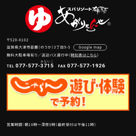
〒520-0102
滋賀県大津市苗鹿（のうか）3丁目9-5
Google map
無料大駐車場有り／送迎バス運行中（
時刻表はこちら
）
077-577-
3
7
1
5
077-577-1926
TEL
FAX
営業時間：朝10時～深夜0時（最終受付は午後11時）