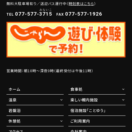
無料大駐車場有り／送迎バス運行中（
時刻表はこちら
）
077-577-
3
7
1
5
077-577-1926
TEL
FAX
営業時間：朝10時～深夜0時（最終受付は午後11時）
ホーム
食事処
温泉
楽しい館内施設
岩盤浴
宿泊施設「ことゆう」
休憩処
ご利用案内
アクセス
会社案内