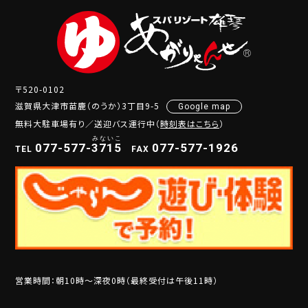
〒520-0102
滋賀県大津市苗鹿（のうか）3丁目9-5
Google map
無料大駐車場有り／送迎バス運行中（
時刻表はこちら
）
077-577-
3
7
1
5
077-577-1926
TEL
FAX
営業時間：朝10時～深夜0時（最終受付は午後11時）