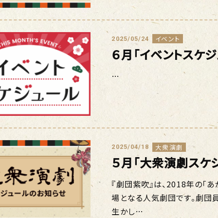
イベント
2025/05/24
６月「イベントスケ
…
大衆演劇
2025/04/18
５月「大衆演劇スケ
『劇団紫吹』は、2018年の「
場となる人気劇団です。劇団
生かし…