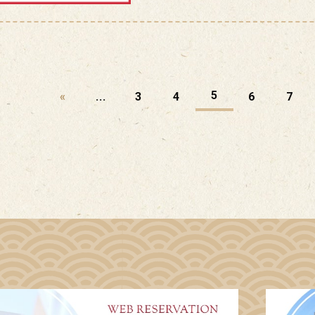
5
«
...
3
4
6
7