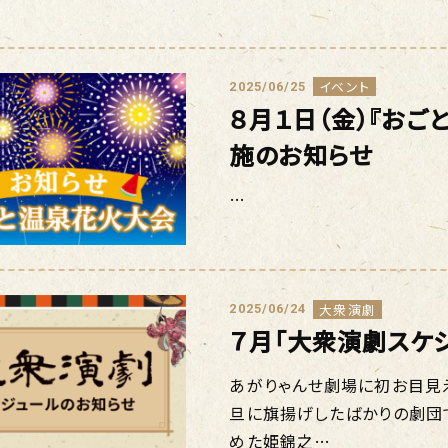
イベント
2025/06/25
８月１日（金）『おご
施のお知らせ
…
大衆演劇
2025/06/24
７月「大衆演劇スケ
あがりゃんせ劇場に初お目見え
旦に旗揚げしたばかりの劇団
めた姫錦之…