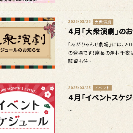
大衆演劇
2025/03/25
４月「大衆演劇」の
「あがりゃんせ劇場」には、20
の登場です！座長の澤村千夜
龍聖も注…
イベント
2025/03/25
４月「イベントスケ
…