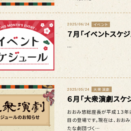
イベント
2025/06/24
７月「イベントスケ
…
大衆演劇
2025/05/24
６月「大衆演劇スケ
おおみ悠総座長が平成１３年
目の登場です。現在は、おお
たな劇団づく…