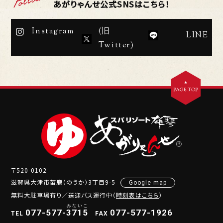
あがりゃんせ公式SNSはこちら！
Instagram
(旧
LINE
Twitter)
〒520-0102
滋賀県大津市苗鹿（のうか）3丁目9-5
Google map
無料大駐車場有り／送迎バス運行中（
時刻表はこちら
）
077-577-
3
7
1
5
077-577-1926
TEL
FAX